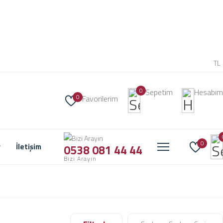
TL
0
Sepetim
Hesabım
0
Favorilerim
0
r
İletişim
0538 081 44 44
Bizi Arayın