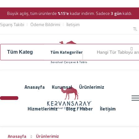
Büyük açılış, tüm ürünlerde
%15'e
kadar indirim. Sadece
3 gün
kaldı.
Sipariş Takibi
Ödeme Bildirimi
İletişim
TL
Tüm Kategoriler
Anasayfa
Kurumsal
Ürünlerimiz
Hizmetlerimiz
Blog / Haber
İletişim
Anasayfa
Ürünlerimiz