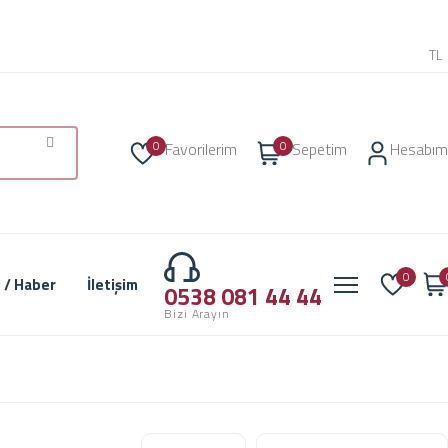
TL
0
0
Favorilerim
Sepetim
Hesabım
0
 / Haber
İletişim
0538 081 44 44
Bizi Arayın