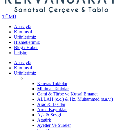
TÜMÜ
Anasayfa
Kurumsal
Ürünlerimiz
Hizmetlerimiz
Blog / Haber
İletişim
Anasayfa
Kurumsal
Ürünlerimiz
Kanvas Tablolar
Minimal Tablolar
Cami & Türbe ve Kutsal Emanet
ALLAH (c.c.) & Hz. Muhammed (s.a.v.)
Araç & Taşıtlar
Arma Bayraklar
Aşk & Sevgi
Atatürk
Ayetler Ve Sureler