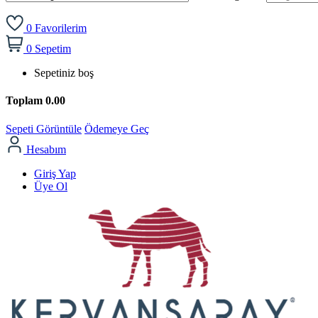
0
Favorilerim
0
Sepetim
Sepetiniz boş
Toplam
0.00
Sepeti Görüntüle
Ödemeye Geç
Hesabım
Giriş Yap
Üye Ol