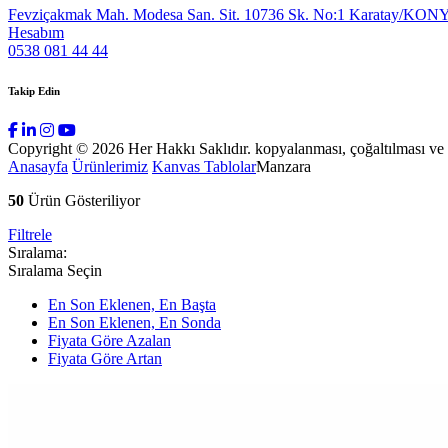
Fevziçakmak Mah. Modesa San. Sit. 10736 Sk. No:1 Karatay/KON
Hesabım
0538 081 44 44
Takip Edin
Copyright © 2026 Her Hakkı Saklıdır. kopyalanması, çoğaltılması ve dağ
Anasayfa
Ürünlerimiz
Kanvas Tablolar
Manzara
50
Ürün Gösteriliyor
Filtrele
Sıralama:
Sıralama Seçin
En Son Eklenen, En Başta
En Son Eklenen, En Sonda
Fiyata Göre Azalan
Fiyata Göre Artan