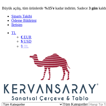
Büyük açılış, tüm ürünlerde
%15'e
kadar indirim. Sadece
3 gün
kaldı
Sipariş Takibi
Ödeme Bildirimi
İletişim
TL
€
EUR
$
USD
₺
TL
Tüm Kategoriler