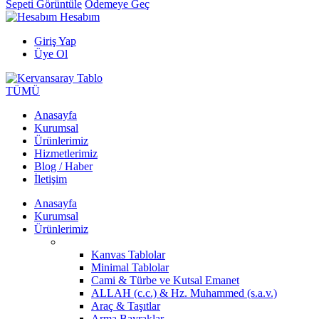
Sepeti Görüntüle
Ödemeye Geç
Hesabım
Giriş Yap
Üye Ol
TÜMÜ
Anasayfa
Kurumsal
Ürünlerimiz
Hizmetlerimiz
Blog / Haber
İletişim
Anasayfa
Kurumsal
Ürünlerimiz
Kanvas Tablolar
Minimal Tablolar
Cami & Türbe ve Kutsal Emanet
ALLAH (c.c.) & Hz. Muhammed (s.a.v.)
Araç & Taşıtlar
Arma Bayraklar