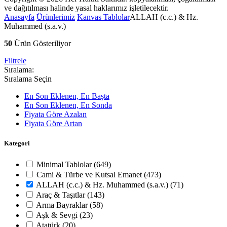
ve dağıtılması halinde yasal haklarımız işletilecektir.
Anasayfa
Ürünlerimiz
Kanvas Tablolar
ALLAH (c.c.) & Hz.
Muhammed (s.a.v.)
50
Ürün Gösteriliyor
Filtrele
Sıralama:
Sıralama Seçin
En Son Eklenen, En Başta
En Son Eklenen, En Sonda
Fiyata Göre Azalan
Fiyata Göre Artan
Kategori
Minimal Tablolar
(649)
Cami & Türbe ve Kutsal Emanet
(473)
ALLAH (c.c.) & Hz. Muhammed (s.a.v.)
(71)
Araç & Taşıtlar
(143)
Arma Bayraklar
(58)
Aşk & Sevgi
(23)
Atatürk
(20)