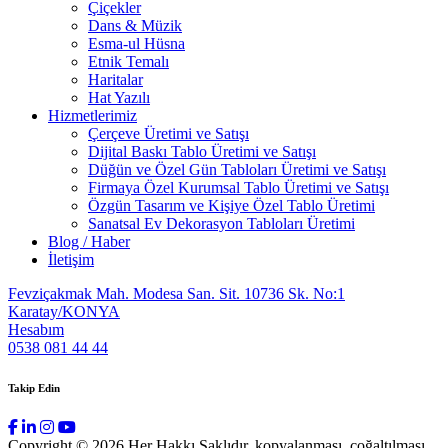
Çiçekler
Dans & Müzik
Esma-ul Hüsna
Etnik Temalı
Haritalar
Hat Yazılı
Hizmetlerimiz
Çerçeve Üretimi ve Satışı
Dijital Baskı Tablo Üretimi ve Satışı
Düğün ve Özel Gün Tabloları Üretimi ve Satışı
Firmaya Özel Kurumsal Tablo Üretimi ve Satışı
Özgün Tasarım ve Kişiye Özel Tablo Üretimi
Sanatsal Ev Dekorasyon Tabloları Üretimi
Blog / Haber
İletişim
Fevziçakmak Mah. Modesa San. Sit. 10736 Sk. No:1
Karatay/KONYA
Hesabım
0538 081 44 44
Takip Edin
Copyright © 2026 Her Hakkı Saklıdır. kopyalanması, çoğaltılması