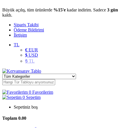
Büyük açılış, tüm ürünlerde
%15'e
kadar indirim. Sadece
3 gün
kaldı.
Sipariş Takibi
Ödeme Bildirimi
İletişim
TL
€
EUR
$
USD
₺
TL
0
Favorilerim
0
Sepetim
Sepetiniz boş
Toplam
0.00