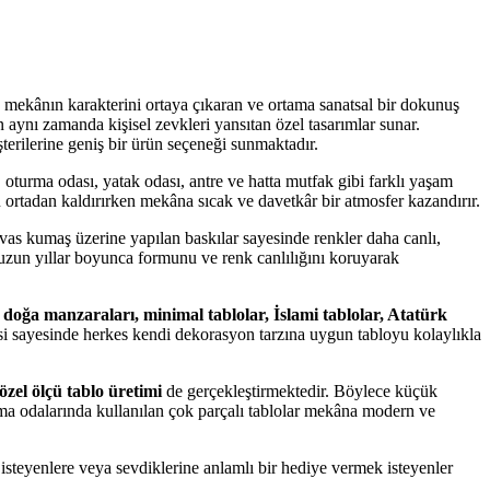
 mekânın karakterini ortaya çıkaran ve ortama sanatsal bir dokunuş
ken aynı zamanda kişisel zevkleri yansıtan özel tasarımlar sunar.
terilerine geniş bir ürün seçeneği sunmaktadır.
 oturma odası, yatak odası, antre ve hatta mutfak gibi farklı yaşam
ü ortadan kaldırırken mekâna sıcak ve davetkâr bir atmosfer kazandırır.
anvas kumaş üzerine yapılan baskılar sayesinde renkler daha canlı,
ar uzun yıllar boyunca formunu ve renk canlılığını koruyarak
 doğa manzaraları, minimal tablolar, İslami tablolar, Atatürk
i sayesinde herkes kendi dekorasyon tarzına uygun tabloyu kolaylıkla
özel ölçü tablo üretimi
de gerçekleştirmektedir. Böylece küçük
turma odalarında kullanılan çok parçalı tablolar mekâna modern ve
isteyenlere veya sevdiklerine anlamlı bir hediye vermek isteyenler