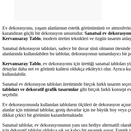
Ev dekorasyonu, yaşam alanlarının estetik görünümünü ve atmosferini 
kazandıran güçlü bir dekorasyon unsurudur.
Sanatsal ev dekorasyon 
Kervansaray Tablo
, modern üretim teknikleri ve özgün tasarım anlay
Sanatsal dekorasyon tabloları, sadece bir duvar süsü olmanın ötesinde 
alanlarında kullanılabilen bu tablolar, dekorasyonun tamamlayıcı bir p
Kervansaray Tablo
, ev dekorasyonu için ürettiği sanatsal tabloları 
detaylar daha net ve görüntü kalitesi oldukça etkileyici olur. Ayrıca k
kullanılabilir.
Sanatsal ev dekorasyon tabloları üretiminde birçok farklı tasarım seç
tabloları ve dekoratif grafik tasarımlar
gibi birçok farklı konsept 
seçebilir.
Ev dekorasyonunda kullanılan tabloların ölçüleri de dekorasyon açısı
alanlar için minimal tablolar, geniş duvarlar için ise büyük boy veya 
dikkat çekici bir görünüm kazandırmaktadır.
Sanatsal tablolar, ev dekorasyonunun yanı sıra hediye alternatifi ola
için dekoratif tablolar oldukça şık ve kalıcı bir seçenek sunar. Estetik 