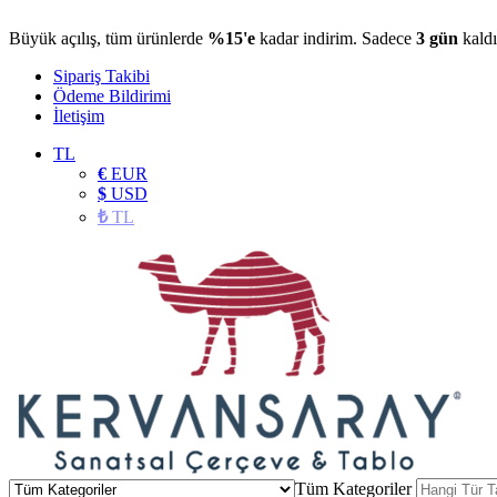
Büyük açılış, tüm ürünlerde
%15'e
kadar indirim. Sadece
3 gün
kaldı
Sipariş Takibi
Ödeme Bildirimi
İletişim
TL
€
EUR
$
USD
₺
TL
Tüm Kategoriler