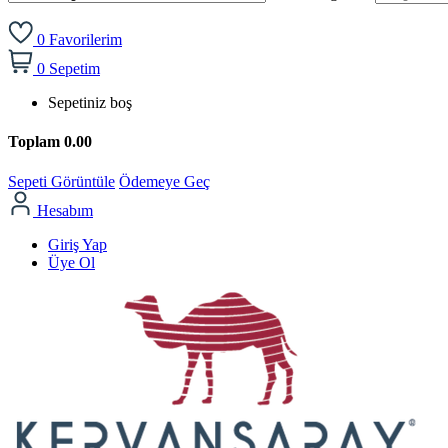
0
Favorilerim
0
Sepetim
Sepetiniz boş
Toplam
0.00
Sepeti Görüntüle
Ödemeye Geç
Hesabım
Giriş Yap
Üye Ol