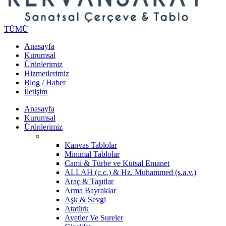
TÜMÜ
Anasayfa
Kurumsal
Ürünlerimiz
Hizmetlerimiz
Blog / Haber
İletişim
Anasayfa
Kurumsal
Ürünlerimiz
Kanvas Tablolar
Minimal Tablolar
Cami & Türbe ve Kutsal Emanet
ALLAH (c.c.) & Hz. Muhammed (s.a.v.)
Araç & Taşıtlar
Arma Bayraklar
Aşk & Sevgi
Atatürk
Ayetler Ve Sureler