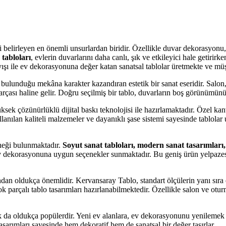
belirleyen en önemli unsurlardan biridir. Özellikle duvar dekorasyonu,
tabloları
, evlerin duvarlarını daha canlı, şık ve etkileyici hale getirir
ışı ile ev dekorasyonuna değer katan sanatsal tablolar üretmekte ve müş
bulunduğu mekâna karakter kazandıran estetik bir sanat eseridir. Salon,
arçası haline gelir. Doğru seçilmiş bir tablo, duvarların boş görünümün
yüksek çözünürlüklü dijital baskı teknolojisi ile hazırlamaktadır. Özel k
ullanılan kaliteli malzemeler ve dayanıklı şase sistemi sayesinde tablol
eneği bulunmaktadır.
Soyut sanat tabloları, modern sanat tasarımları,
ev dekorasyonuna uygun seçenekler sunmaktadır. Bu geniş ürün yelpazes
ndan oldukça önemlidir. Kervansaray Tablo, standart ölçülerin yanı sıra
çok parçalı tablo tasarımları hazırlanabilmektedir. Özellikle salon ve o
rak da oldukça popülerdir. Yeni ev alanlara, ev dekorasyonunu yenilemek 
tasarımları sayesinde hem dekoratif hem de sanatsal bir değer taşırlar.