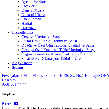
Ayetler Ve Sureler
Çiçekler
Dans & Müzik
Esma-ul Hüsna
Etnik Temalı
Haritalar
Hat Yazılı
Hizmetlerimiz
Çerçeve Üretimi ve Satışı
Dijital Baskı Tablo Üretimi ve Satışı
Düğün ve Özel Gün Tabloları Üretimi ve Satışı
Firmaya Özel Kurumsal Tablo Üretimi ve Satışı
Özgün Tasarım ve Kişiye Özel Tablo Üretimi
Sanatsal Ev Dekorasyon Tabloları Üretimi
Blog / Haber
İletişim
Fevziçakmak Mah. Modesa San. Sit. 10736 Sk. No:1 Karatay/KON
Hesabım
0538 081 44 44
Takip Edin
Copyright © 2026 Her Hakkı Saklıdır. kopyalanması, çoğaltılması ve dağ