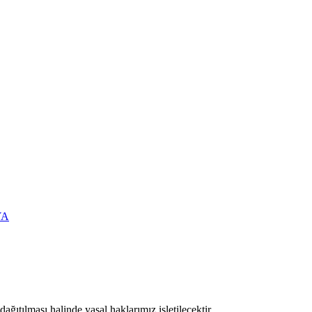
YA
ıtılması halinde yasal haklarımız işletilecektir.