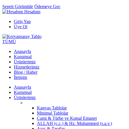
Sepeti Görüntüle
Ödemeye Geç
Hesabım
Giriş Yap
Üye Ol
TÜMÜ
Anasayfa
Kurumsal
Ürünlerimiz
Hizmetlerimiz
Blog / Haber
İletişim
Anasayfa
Kurumsal
Ürünlerimiz
Kanvas Tablolar
Minimal Tablolar
Cami & Türbe ve Kutsal Emanet
ALLAH (c.c.) & Hz. Muhammed (s.a.v.)
Araç & Taşıtlar