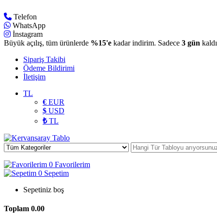
Telefon
WhatsApp
İnstagram
Büyük açılış, tüm ürünlerde
%15'e
kadar indirim. Sadece
3 gün
kaldı
Sipariş Takibi
Ödeme Bildirimi
İletişim
TL
€
EUR
$
USD
₺
TL
0
Favorilerim
0
Sepetim
Sepetiniz boş
Toplam
0.00