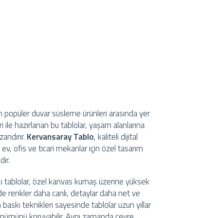
popüler duvar süsleme ürünleri arasında yer
i ile hazırlanan bu tablolar, yaşam alanlarına
zandırır.
Kervansaray Tablo
, kaliteli dijital
 ev, ofis ve ticari mekanlar için özel tasarım
dir.
skı tablolar, özel kanvas kumaş üzerine yüksek
e renkler daha canlı, detaylar daha net ve
n baskı teknikleri sayesinde tablolar uzun yıllar
nümünü koruyabilir. Aynı zamanda çevre