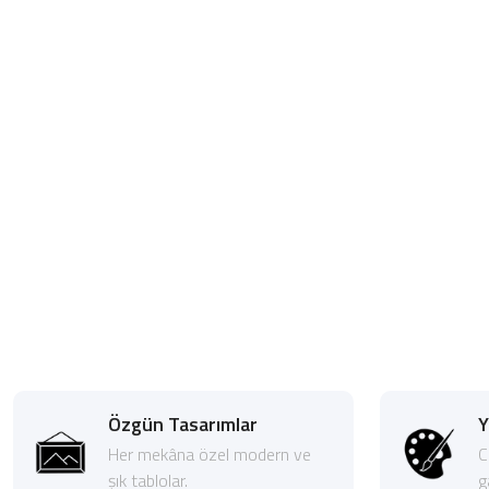
Özgün Tasarımlar
Y
Her mekâna özel modern ve
C
şık tablolar.
g