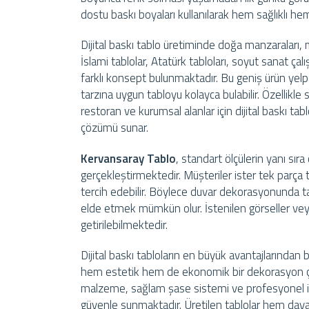
dostu baskı boyaları kullanılarak hem sağlıklı hem
Dijital baskı tablo üretiminde doğa manzaraları, 
İslami tablolar, Atatürk tabloları, soyut sanat çalı
farklı konsept bulunmaktadır. Bu geniş ürün ye
tarzına uygun tabloyu kolayca bulabilir. Özellikle
restoran ve kurumsal alanlar için dijital baskı tab
çözümü sunar.
Kervansaray Tablo
, standart ölçülerin yanı sıra
gerçekleştirmektedir. Müşteriler ister tek parça ta
tercih edebilir. Böylece duvar dekorasyonunda
elde etmek mümkün olur. İstenilen görseller veya 
getirilebilmektedir.
Dijital baskı tabloların en büyük avantajlarından
hem estetik hem de ekonomik bir dekorasyon çö
malzeme, sağlam şase sistemi ve profesyonel işçil
güvenle sunmaktadır. Üretilen tablolar hem dayan