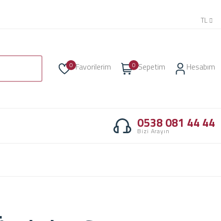
TL
0
0
Favorilerim
Sepetim
Hesabım
0538 081 44 44
Bizi Arayın