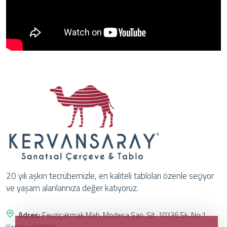
20 yılı aşkın tecrübemizle, en kaliteli tabloları özenle seçiyor
ve yaşam alanlarınıza değer katıyoruz.
Adres:
Fevziçakmak Mah. Modesa San. Sit. 10736 Sk. No:1