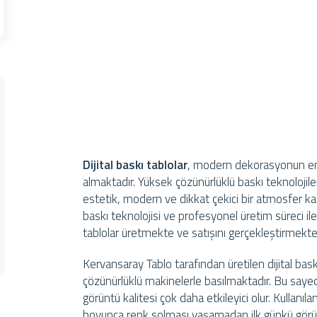
Dijital baskı tablolar
, modern dekorasyonun en 
almaktadır. Yüksek çözünürlüklü baskı teknolojiler
estetik, modern ve dikkat çekici bir atmosfer ka
baskı teknolojisi ve profesyonel üretim süreci ile
tablolar üretmekte ve satışını gerçekleştirmekte
Kervansaray Tablo tarafından üretilen dijital ba
çözünürlüklü makinelerle basılmaktadır. Bu sayed
görüntü kalitesi çok daha etkileyici olur. Kullanıla
boyunca renk solması yaşamadan ilk günkü görü