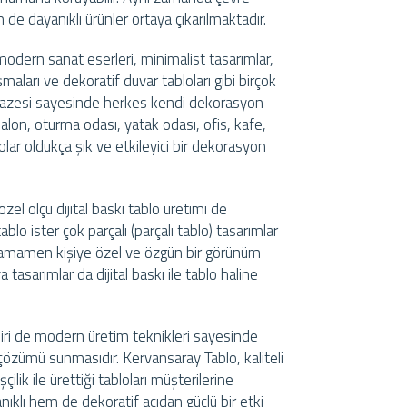
 de dayanıklı ürünler ortaya çıkarılmaktadır.
modern sanat eserleri, minimalist tasarımlar,
şmaları ve dekoratif duvar tabloları gibi birçok
lpazesi sayesinde herkes kendi dekorasyon
 salon, oturma odası, yatak odası, ofis, kafe,
lolar oldukça şık ve etkileyici bir dekorasyon
 özel ölçü dijital baskı tablo üretimi de
blo ister çok parçalı (parçalı tablo) tasarımlar
 tamamen kişiye özel ve özgün bir görünüm
tasarımlar da dijital baskı ile tablo haline
 biri de modern üretim teknikleri sayesinde
zümü sunmasıdır. Kervansaray Tablo, kaliteli
ik ile ürettiği tabloları müşterilerine
ıklı hem de dekoratif açıdan güçlü bir etki